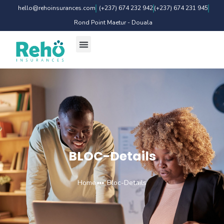
hello@rehoinsurances.com
(+237) 674 232 942
(+237) 674 231 945
Rond Point Maetur - Douala
BLOC-Details
Home
Bloc-Details