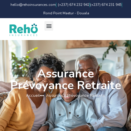
hello@rehoinsurances.com
(+237) 674 232 942
(+237) 674 231 945
Rond Point Maetur - Douala
Assurance
Prévoyance Retraite
Accueil
Assurance Prévoyance Retraite