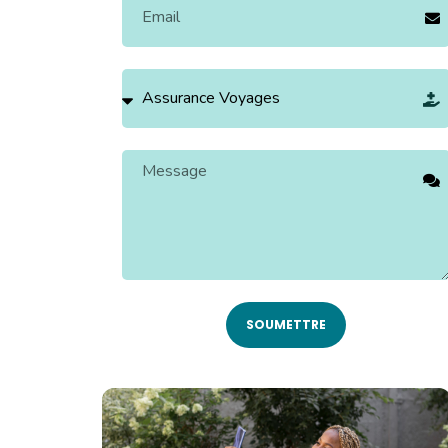
Frais Funeraires
Prevoyance Retraite
Prévoyance Education
Indemnité Fin De Carrière
SOUMETTRE