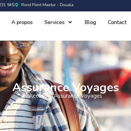
231 945
Rond Point Maetur - Douala
A propos
Services
Blog
Contact
Assurance Voyages
Accueil
Assurance Voyages