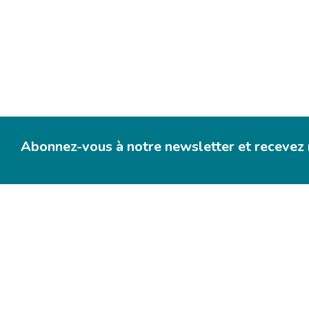
Protège vos marchandise
en transit.
NOTRE ASSURANCE TRANSPORT
Abonnez-vous à notre newsletter et recevez n