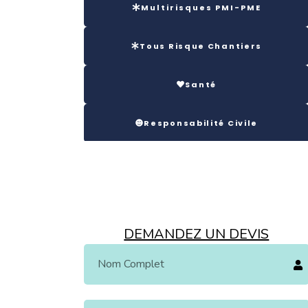
Multirisques PMI-PME
Tous Risque Chantiers
Santé
Responsabilité Civile
Transport
Voyages
DEMANDEZ UN DEVIS
Cautions
Incendie