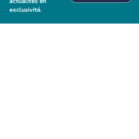
actualités en
exclusivité.
Votre partenaire de confiance pour une tranquillité assurée.
La référence en matière de fiabilité, d'engagement et
d'innovation
Menu
Accueil
A propos