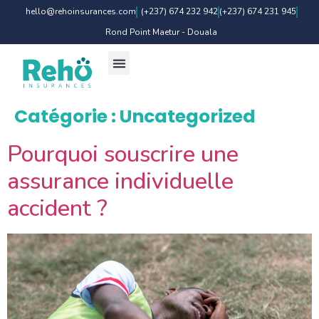
hello@rehoinsurances.com
(+237) 674 232 942
(+237) 674 231 945
Rond Point Maetur - Douala
Catégorie :
Uncategorized
Pourquoi souscrire une
assurance individuelle
accident ?